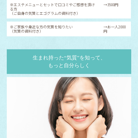
※エステメニューとセットで口コミやご感想を頂け
→3500円
る方
（ご自身の気質とエゴグラムの資料付き）
※ご家族や身近な方の気質を知りたい
→お一人2000
（気質の資料付き）
円
生まれ持った“気質”を知って、
もっと自分らしく